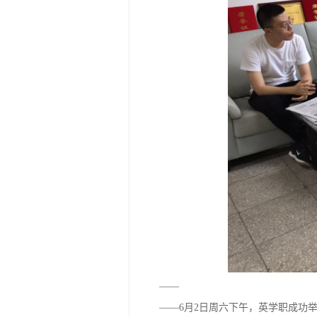
——
——6月2日周六下午，英学职成功