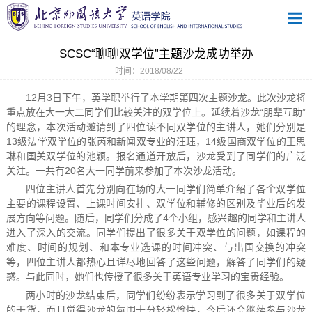
SCSC“聊聊双学位”主题沙龙成功举办
时间：2018/08/22
12月3日下午，英学职举行了本学期第四次主题沙龙。此次沙龙将
重点放在大一大二同学们比较关注的双学位上。延续着沙龙“朋辈互助”
的理念，本次活动邀请到了四位读不同双学位的主讲人，她们分别是
13级法学双学位的张芮和新闻双专业的汪珏，14级国商双学位的王思
琳和国关双学位的池颖。报名通道开放后，沙龙受到了同学们的广泛
关注。一共有20名大一同学前来参加了本次沙龙活动。
四位主讲人首先分别向在场的大一同学们简单介绍了各个双学位
主要的课程设置、上课时间安排、双学位和辅修的区别及毕业后的发
展方向等问题。随后，同学们分成了4个小组，感兴趣的同学和主讲人
进入了深入的交流。同学们提出了很多关于双学位的问题，如课程的
难度、时间的规划、和本专业选课的时间冲突、与出国交换的冲突
等，四位主讲人都热心且详尽地回答了这些问题，解答了同学们的疑
惑。与此同时，她们也传授了很多关于英语专业学习的宝贵经验。
两小时的沙龙结束后，同学们纷纷表示学习到了很多关于双学位
的干货，而且觉得沙龙的氛围十分轻松愉快，今后还会继续参与沙龙