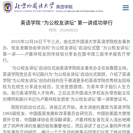
英语学院 “为公校友讲坛” 第一讲成功举行
时间：2018/08/22
2015年12月16日下午三点，由北京外国语大学英语学院校友事务
办、校友发展协会举办的“为公校友讲坛”启动仪式暨 “为公校友讲坛”
第一讲——卢嘉祥校友同传经验分享会在图书馆三层学术报告厅举
行。
“为公校友讲坛”启动仪式由英语学院校友事务办主任张春霞主持。
英语学院党总支书记路兴为“为公校友讲坛”启动仪式致辞，介绍了英语
学院“为公校友讲坛”创办的目的在于邀请更多的英语学院优秀校友回母
校为在校生分享成长经历，交流思想感悟，为青年学子指引人生方
向，助力英语学院人才培养。之后北京外国语大学校友办常务副主任
刘博然和路兴书记为卢嘉祥校友颁发“为公校友讲坛”第一讲荣誉证书。
简短的启动仪式后，讲座正式开始。本次讲座的嘉宾为英语学院
1965级校友、中国国家发展和改革委员会研究员、中国驻美国大使馆
原外交官、中国翻译协会资深翻译家。卢嘉祥校友首先深入浅出地阐
述了同声传译的发展历程和重要地位，然后讲述了自己从事同声传译
及外事外交的经历，通过一个个生动的故事与同学们分享了他对同声