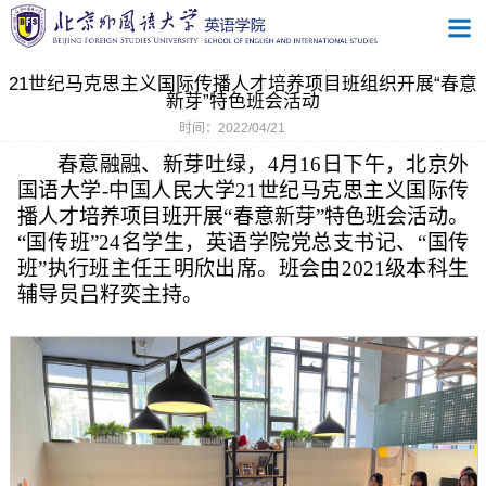
21世纪马克思主义国际传播人才培养项目班组织开展“春意
新芽”特色班会活动
时间：2022/04/21
春意融融、新芽吐绿，
4
月
16
日下午，北京外
国语大学
-
中国人民大学
21
世纪马克思主义国际传
播人才培养项目班开展
“
春意新芽
”
特色班会活动。
“
国传班
”24
名学生，英语学院党总支书记、
“
国传
班
”
执行班主任王明欣出席。班会由
2021
级本科生
辅导员吕籽奕主持。