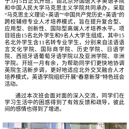
于
3
月
5
日正式开班，由北京外国语大学英语学院
和中国人民大学马克思主义学院共同承办，采取
“
马克思主义理论
+
英语
”“
中国共产党历史
+
英语
”
的
跨校辅修专业人才培养模式，旨在提升复合型、
应用型、创新性、国际型高端人才培养水平。项
目班由
15
名北外学生和
9
名人大学生组成，其中
15
名北外学生含
11
名转专业学生，分别来自法语语
言文化学院、国际商学院、历史学院、日语学
院、西班牙语葡萄牙语学院以及亚洲学院、非洲
学院。开班一月有余，为帮助同学们更快地协调
英院生活新步调，更好地适应北外交叉融合人才
培养模式，英语学院组织开展
“
春意新芽
”
特色班会
活动。
通过本次班会面对面的深入交流，同学们在
学习生活中的困惑得到了有效反馈和疏导，彼此
间的感情也得到了增进。