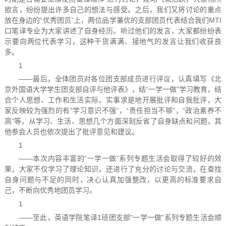
欲言，纷纷提出许多自己的想法与感受。之后，我们又将讨论的重点
放在身边的“优秀团员”上，两位品学兼优的支部团员代表结合我们MTI
口笔译专业为大家讲述了自身经历。听过他们的发言，大家都纷纷表
示要向两位代表学习，这种干货满满、接地气的发言让我们收获良
多。
1
——最后，全体团员对各位团支部成员进行评议，认真填写《北
京外国语大学学生团支部自评与他评表》，结“一学一做”学习教育，结
合个人思想、工作和生活实际，实事求是地开展批评和自我批评，大
家反映较为强烈的有“学习意识不强”，“责任担当不够”，“政治素养不
高”等，从学习、生活、思想几个方面深刻反省了自身缺点和问题，其
他参会人员也依次提出了批评意见和建议。
1
——本次内容丰富的“一学一做”系列专题生活会取得了较好的效
果，大家不仅学习了理论知识，还进行了充分的讨论与交流，在查找
自身问题与不足的同时，决心认真加强整改，以更高的标准要求自
己，不断向优秀地团员学习。
1
——至此，英语学院笔译1班团支部“一学一做”系列专题生活会顺