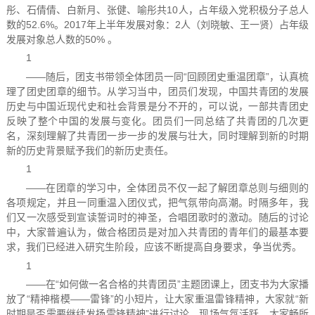
彤、石倩倩、白新月、张健、喻彤共10人，占年级入党积极分子总人
数的52.6%。2017年上半年发展对象：2人（刘晓敏、王一贤）占年级
发展对象总人数的50% 。
1
——随后，团支书带领全体团员一同“回顾团史重温团章”，认真梳
理了团史团章的细节。从学习当中，团员们发现，中国共青团的发展
历史与中国近现代史和社会背景是分不开的，可以说，一部共青团史
反映了整个中国的发展与变化。团员们一同总结了共青团的几次更
名，深刻理解了共青团一步一步的发展与壮大，同时理解到新的时期
新的历史背景赋予我们的新历史责任。
1
——在团章的学习中，全体团员不仅一起了解团章总则与细则的
各项规定，并且一同重温入团仪式，把气氛带向高潮。时隔多年，我
们又一次感受到宣读誓词时的神圣，合唱团歌时的激动。随后的讨论
中，大家普遍认为，做合格团员是对加入共青团的青年们的最基本要
求，我们已经进入研究生阶段，应该不断提高自身要求，争当优秀。
1
——在“如何做一名合格的共青团员”主题团课上，团支书为大家播
放了“精神楷模——雷锋”的小短片，让大家重温雷锋精神，大家就“新
时期是否需要继续发扬雷锋精神”进行讨论，现场气氛活跃，大家畅所