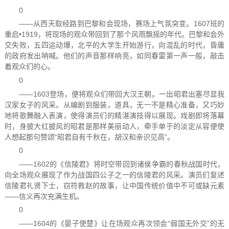
0
——从西天取经路到巴黎和会现场，赛场上气氛突变。1607班的
重启•1919，将现场的观众带回到了那个风雨飘摇的年代。巴黎和会外
交失败，五四运动爆，北平的大学生开始游行，向混乱的时代，昏庸
的政府发出呐喊。他们的声音那样响亮，如同春雷第一声一般，敲击
着观众们的心。
0
——1603登场，便将观众们带回大汉王朝。一出昭君出塞尽显我
汉家女子的风采。从编剧到服装，道具，无一不是精心准备，又巧妙
地将歌舞融入表演，使得演员们的精湛演技得以展现。戏剧即将落幕
时，身披大红披风的昭君是那样美丽动人，牵手单于的淡定从容便使
人想起那句赞颂“昭君自有千秋在，胡汉和亲识见高”。
0
——1602的《信陵君》将时空带回到诸侯争霸的春秋战国时代，
向全场观众展现了作为战国四公子之一的信陵君的风采。演员们复述
信陵君礼贤下士，窃符救赵的故事，让中国传统价值中不可或缺元素
——信义再次充满生机。
0
——1604的《晏子使楚》让在场观众再次领会“弱国无外交”的无