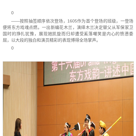
0
——按照抽签顺序依次登场，1605作为首个登场的班级，一登场
便将东方戏魂点燃。一出新编花木兰，演绎木兰决定替父从军保家卫
国时的挣扎犹豫，展现她凯旋而归却遭受奚落嘲笑是内心的愤懑委
屈，以大段的独白和演员精彩的表现博得全场掌声。
0