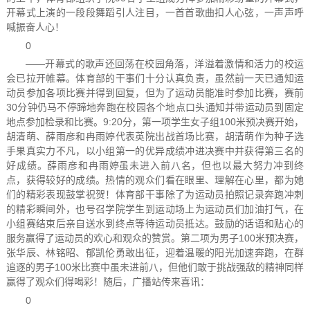
开幕式上演的一段段舞蹈引人注目，一首首歌曲扣人心弦，一声声呼
喊振奋人心！
0
——开幕式的歌声还回荡在校园角落，洋溢着激情和活力的校运
会已拉开帷幕。体育部的干事们十分认真负责，虽然前一天已通知运
动员参加各项比赛并得到回复，但为了运动员能准时参加比赛，赛前
30分钟仍马不停蹄地奔跑在校园各个地点口头通知并带运动员到固定
地点参加检录和比赛。9:20分，第一项学生女子组100米预决赛开始，
胡清萌、薛雨彦和冉雨婷代表英院出战首场比赛，胡清萌作为种子选
手果真实力不凡，以小组第一的优异成绩冲进决赛中并获得第三名的
好成绩。薛雨彦和冉雨婷虽未进入前八名，但也以最大努力冲到终
点，获得较好的成绩。热情的观众们看在眼里、理解在心里，都为她
们的精彩表现鼓掌祝贺！体育部干事除了为运动员拍照记录奔跑冲刺
的精彩瞬间外，也号召学院学生到运动场上为运动员们加油打气，在
小组赛结束后亲自送水到终点等待运动员抵达。鼓励的话语和贴心的
服务赢得了运动员的欢心和观众的赞赏。第二项为男子100米预决赛，
张华辰、林铭昭、郁凯伦勇敢出征，迎着温暖的阳光加速奔跑，在群
追逐的男子100米比赛中虽未进前八，但他们敢于挑战强敌的精神同样
赢得了观众们得喝彩！随后，广播站传来喜讯：
0