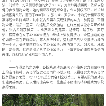
洁、刘兰玲、刘采薇所参加的女子800米，刘兰玲再接再厉，依然以稳
健的步伐领跑全场，她的精彩表现闪耀全场，令人赞叹不已，以卓越
成绩拔得头筹。而男子800米中，张占龙、罗永龙、徐浪凭借精彩表现
赢得观众阵阵喝彩，其中张占龙再次展现强悍的实力，前两圈一直领
跑全场，最后一圈第二名运动员突然加速，在终点前以微小差距超越
他，张占龙则获得第二。比赛进入到尾声，胡清萌、喻子欣、黄舒
洁、薛雨彦在女子4X100米接力中继续上演友情接力，全程加速的她
们如风一般在眼前闪过，等人反应过来，运动员已到达交接接力棒的
下一个点，最终英院获得女子4X100接力赛的第二名。刘名礼、林铭
昭、郭金杰、赵启航参加男子4X100接力，上演更快的速度与激情的
表演，以53’33’’的成绩赢得第六名。
0
——在激烈的角逐中，各院系运动员展现了不俗的实力和昂扬向
上的奋斗精神，英语学院运动员同样不甘示弱，以最强实力为英语学
院争得更多荣誉，以111分的总分而名列全校第二。希望英院的运动员
们能再接再厉，在以后的比赛中以一往直前不服输的精神继续为学院
赢得荣耀。