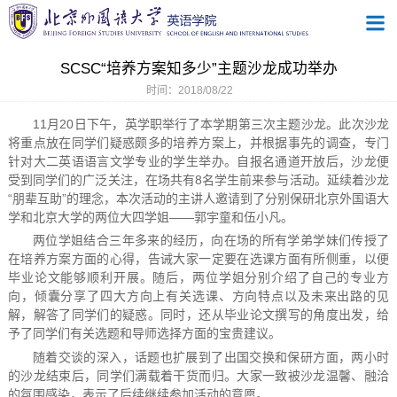
SCSC“培养方案知多少”主题沙龙成功举办
时间：2018/08/22
11月20日下午，英学职举行了本学期第三次主题沙龙。此次沙龙
将重点放在同学们疑惑颇多的培养方案上，并根据事先的调查，专门
针对大二英语语言文学专业的学生举办。自报名通道开放后，沙龙便
受到同学们的广泛关注，在场共有8名学生前来参与活动。延续着沙龙
“朋辈互助”的理念，本次活动的主讲人邀请到了分别保研北京外国语大
学和北京大学的两位大四学姐——郭宇童和伍小凡。
两位学姐结合三年多来的经历，向在场的所有学弟学妹们传授了
在培养方案方面的心得，告诫大家一定要在选课方面有所侧重，以便
毕业论文能够顺利开展。随后，两位学姐分别介绍了自己的专业方
向，倾囊分享了四大方向上有关选课、方向特点以及未来出路的见
解，解答了同学们的疑惑。同时，还从毕业论文撰写的角度出发，给
予了同学们有关选题和导师选择方面的宝贵建议。
随着交谈的深入，话题也扩展到了出国交换和保研方面，两小时
的沙龙结束后，同学们满载着干货而归。大家一致被沙龙温馨、融洽
的氛围感染，表示了后续继续参加活动的意愿。