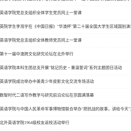
英语学院党总支组织全体学生党员同上一堂课
英语学院党总支组织全体教师党员同上一堂课
第十一届中澳跨文化研究论坛在北外举行
英语学院本科生团总支开展“铭记历史・重温誓词”系列主题团日活动
英语学院成功举办中美青少年皮影文化交流专场活动
数智时代二语写作教学与研究前沿论坛在京圆满落幕
英语学院与中国人民革命军事博物馆联合举办“把抗战的故事，讲给今天
北外英语学院1964级校友返校活动举行